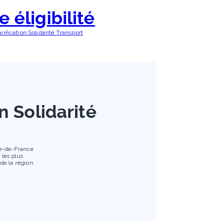
e éligibilité
arification Solidarité Transport
n Solidarité
Île-de-France
 les plus
e la région.