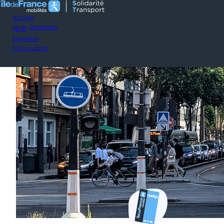
Accueil
1
ère
Demande
Eligibilité
Mon espace