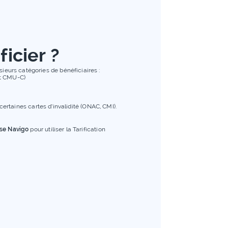
icier ?
usieurs catégories de bénéficiaires :
nt CMU-C)
rtaines cartes d’invalidité (ONAC, CMI).
se Navigo
pour utiliser la Tarification