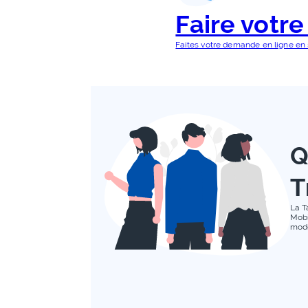
Faire votr
Faites votre demande en ligne en
Q
T
La T
Mobi
mode